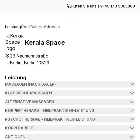
Rufen Sie uns an
+49 179 9965069
Zur Galerie gehen
Zur Galerie gehen
1
2
Kerala Space
Leistung
Über
Galerie
Adresse
Kerala Space
28 Naumannstraße
Berlin, Berlin 10829
Leistung
MASSAGEN (NACH DAUER)
KLASSISCHE MASSAGEN
ALTERNATIVE MASSAGEN
KÖRPERTHERAPIE - HEILPRAKTIKER-LEISTUNG
PSYCHOTHERAPIE - HEILPRAKTIKER-LEISTUNG
KÖRPERARBEIT
AKTIONEN